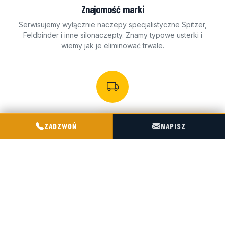
Znajomość marki
Serwisujemy wyłącznie naczepy specjalistyczne Spitzer,
Feldbinder i inne silonaczepty. Znamy typowe usterki i
wiemy jak je eliminować trwale.
Mobilny serwis
POGOTOWIE TECHNICZNE TIR & SILO
ZADZWOŃ
NAPISZ
Możemy przyjechać do Twojej firmy lub przyjąć naczepę
w naszym warsztacie w Choruli. 4 km od A4, prosty dojazd
z Niemiec i Czech.
Autoryzowane TDT