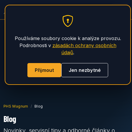
Servis Návěsů Spitzer
PHS Magnum
Používáme soubory cookie k analýze provozu.
Podrobnosti v
zásadách ochrany osobních
údajů
.
Přijmout
Jen nezbytné
PHS Magnum
Blog
Blog
Novinky, servisní tipy a odborné články o