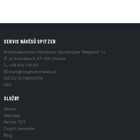
SERVIS NÁVĚSŮ SPITZER
Przedsiębiorstwo Handlowo-Spedycyjne "Magnum" s.j.
ul. Kościelna 9, 47-316 Chorula
+48 602 716 551
biuro@magnumchorula.pl
DIČ EU: PL1180031119
KRS:
SLUŽBY
Serwis
Naprawy
Revize TDT
Części zamienne
Blog