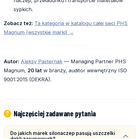
naczep, przeładunku i transporcie materiałów
sypkich.
Zobacz też:
Ta kategoria w katalogu całej sieci PHS
Magnum (wszystkie marki) →
Autor:
Aleksy Pasternak
— Managing Partner PHS
Magnum,
20 lat
w branży, auditor wewnętrzny ISO
9001:2015 (DEKRA).
Najczęściej zadawane pytania
Do jakich marek silonaczep pasują uszczelki
dekli zasypowych?