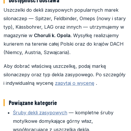
Uszczelki do dekli zasypowych popularnych marek
silonaczep — Spitzer, Feldbinder, Omeps (nowy i stary
typ), Kässbohrer, LAG oraz innych — utrzymujemy w
magazynie w
Choruli k. Opola
. Wysyłkę realizujemy
kurierem na terenie całej Polski oraz do krajów DACH
(Niemcy, Austria, Szwajcaria).
Aby dobrać właściwą uszczelkę, podaj markę
silonaczepy oraz typ dekla zasypowego. Po szczegóły
i indywidualną wycenę
zapytaj o wycenę
.
Powiązane kategorie
Śruby dekli zasypowych
— kompletne śruby
motylkowe domykające górny właz,
współpracujące z uszczelką dekla.