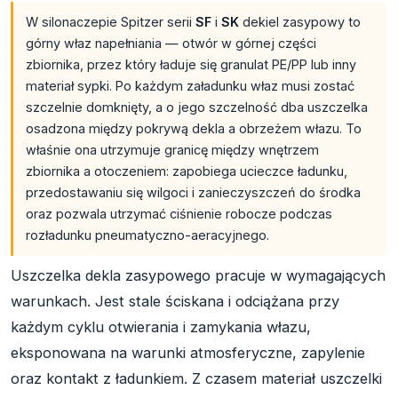
W silonaczepie Spitzer serii
SF
i
SK
dekiel zasypowy to
górny właz napełniania — otwór w górnej części
zbiornika, przez który ładuje się granulat PE/PP lub inny
materiał sypki. Po każdym załadunku właz musi zostać
szczelnie domknięty, a o jego szczelność dba uszczelka
osadzona między pokrywą dekla a obrzeżem włazu. To
właśnie ona utrzymuje granicę między wnętrzem
zbiornika a otoczeniem: zapobiega ucieczce ładunku,
przedostawaniu się wilgoci i zanieczyszczeń do środka
oraz pozwala utrzymać ciśnienie robocze podczas
rozładunku pneumatyczno-aeracyjnego.
Uszczelka dekla zasypowego pracuje w wymagających
warunkach. Jest stale ściskana i odciążana przy
każdym cyklu otwierania i zamykania włazu,
eksponowana na warunki atmosferyczne, zapylenie
oraz kontakt z ładunkiem. Z czasem materiał uszczelki