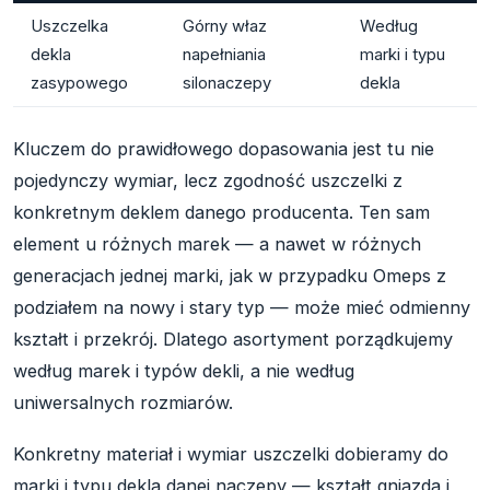
Uszczelka
Górny właz
Według
dekla
napełniania
marki i typu
zasypowego
silonaczepy
dekla
Kluczem do prawidłowego dopasowania jest tu nie
pojedynczy wymiar, lecz zgodność uszczelki z
konkretnym deklem danego producenta. Ten sam
element u różnych marek — a nawet w różnych
generacjach jednej marki, jak w przypadku Omeps z
podziałem na nowy i stary typ — może mieć odmienny
kształt i przekrój. Dlatego asortyment porządkujemy
według marek i typów dekli, a nie według
uniwersalnych rozmiarów.
Konkretny materiał i wymiar uszczelki dobieramy do
marki i typu dekla danej naczepy — kształt gniazda i