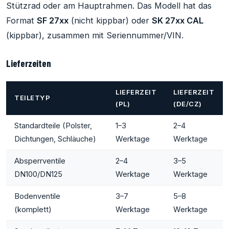
Stützrad oder am Hauptrahmen. Das Modell hat das
Format
SF 27xx
(nicht kippbar) oder
SK 27xx CAL
(kippbar), zusammen mit Seriennummer/VIN.
Lieferzeiten
LIEFERZEIT
LIEFERZEIT
TEILETYP
(PL)
(DE/CZ)
Standardteile (Polster,
1–3
2–4
Dichtungen, Schläuche)
Werktage
Werktage
Absperrventile
2–4
3–5
DN100/DN125
Werktage
Werktage
Bodenventile
3–7
5–8
(komplett)
Werktage
Werktage