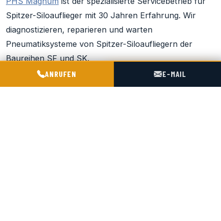
PHS Magnum
ist der spezialisierte Servicebetrieb für
Spitzer-Siloauflieger mit 30 Jahren Erfahrung. Wir
diagnostizieren, reparieren und warten
Pneumatiksysteme von Spitzer-Siloaufliegern der
Baureihen SF und SK.
POGOTOWIE TECHNICZNE TIR & SILO
ANRUFEN
E-MAIL
Standort: Chorula bei Oppeln, 4 km von der Autobahn
A4, 180 km von der deutschen Grenze.
Anruf für Diagnose oder Preis auf Anfrage:
+48 602
716 551
Verwandte Seiten:
Service Spitzer
·
Ersatzteile
·
TDT-
Prüfung Spitzer
·
Quetschventile / Membranventile
AKO
·
Ausblasstuzen Kugelhahn
·
Belüftungspolster