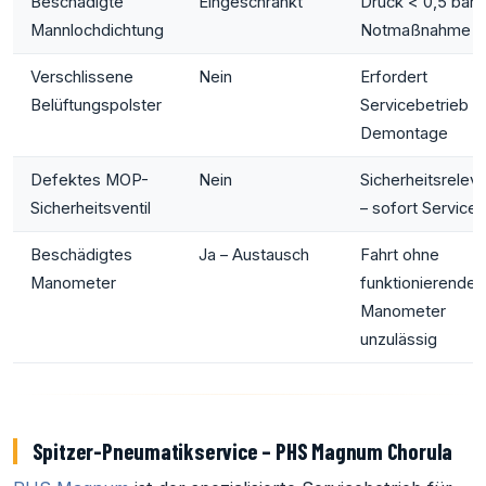
Beschädigte
Eingeschränkt
Druck < 0,5 bar 
Mannlochdichtung
Notmaßnahme
Verschlissene
Nein
Erfordert
Belüftungspolster
Servicebetrieb u
Demontage
Defektes MOP-
Nein
Sicherheitsrelev
Sicherheitsventil
– sofort Service
Beschädigtes
Ja – Austausch
Fahrt ohne
Manometer
funktionierendes
Manometer
unzulässig
Spitzer-Pneumatikservice – PHS Magnum Chorula