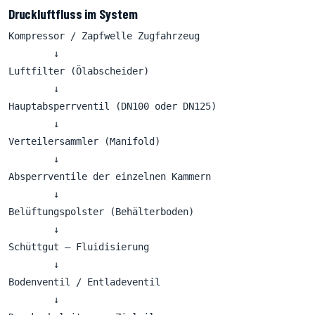
Druckluftfluss im System
Kompressor / Zapfwelle Zugfahrzeug

        ↓

Luftfilter (Ölabscheider)

        ↓

Hauptabsperrventil (DN100 oder DN125)

        ↓

Verteilersammler (Manifold)

        ↓

Absperrventile der einzelnen Kammern

        ↓

Belüftungspolster (Behälterboden)

        ↓

Schüttgut – Fluidisierung

        ↓

Bodenventil / Entladeventil

        ↓
