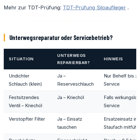
Mehr zur TDT-Prüfung:
TDT-Prüfung Siloauflieger
.
Unterwegsreparatur oder Servicebetrieb?
UNTERWEGS
SITUATION
HINWEIS
REPARIERBAR?
Undichter
Ja –
Nur Behelf bis z
Schlauch (klein)
Reserveschlauch
Service
Festsitzendes
Ja – Kriechöl
Falls wirkungslos
Ventil – Kriechöl
Service
Verstopfter Filter
Ja – Einsatz
Ersatzeinsatz im
tauschen
Staufach mitführ