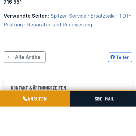
716 551
Verwandte Seiten:
Spitzer-Service
·
Ersatzteile
·
TDT-
Prüfung
·
Reparatur und Renovierung
Alle Artikel
Teilen
KONTAKT & ÖFFNUNGSZEITEN
POGOTOWIE TECHNICZNE TIR & SILO
ANRUFEN
E-MAIL
ul. Kościelna 9, 47-316 Chorula
Mo-Fr 06:00-20:00 Uhr
Sa 07:00–15:00
+48 602 716 551