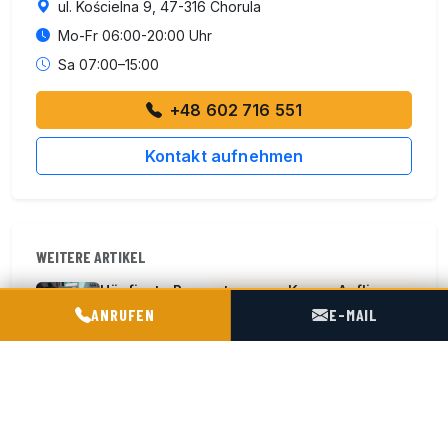
ul. Kościelna 9, 47-316 Chorula
Mo-Fr 06:00-20:00 Uhr
Sa 07:00–15:00
+48 602 716 551
Kontakt aufnehmen
WEITERE ARTIKEL
Häufigste Reparaturen an Krone-Aufliegern
POGOTOWIE TECHNICZNE TIR & SILO
— Service
ANRUFEN
E-MAIL
28.06.2026
Ersatzteile Siloauflieger — Auswahl,
Katalog, Kompatibilität
28.06.2026
Inspektion Spitzer Siloauflieger – was