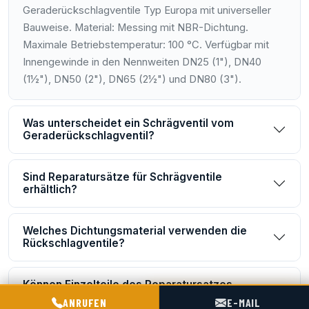
Geraderückschlagventile Typ Europa mit universeller
Bauweise. Material: Messing mit NBR-Dichtung.
Maximale Betriebstemperatur: 100 °C. Verfügbar mit
Innengewinde in den Nennweiten DN25 (1"), DN40
(1½"), DN50 (2"), DN65 (2½") und DN80 (3").
Was unterscheidet ein Schrägventil vom
Geraderückschlagventil?
Sind Reparatursätze für Schrägventile
erhältlich?
Welches Dichtungsmaterial verwenden die
Rückschlagventile?
Können Einzelteile des Reparatursatzes
POGOTOWIE TECHNICZNE TIR & SILO
separat bestellt werden?
ANRUFEN
E-MAIL