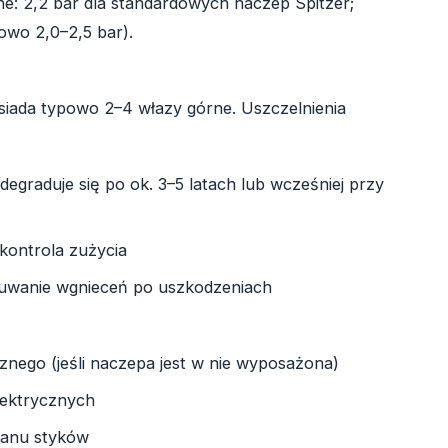
ne: 2,2 bar dla standardowych naczep Spitzer;
owo 2,0–2,5 bar).
osiada typowo 2–4 włazy górne. Uszczelnienia
egraduje się po ok. 3–5 latach lub wcześniej przy
kontrola zużycia
suwanie wgnieceń po uszkodzeniach
nego (jeśli naczepa jest w nie wyposażona)
elektrycznych
tanu styków