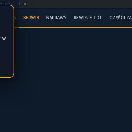
Pt 06:00–20:00
GŁÓWNA
SERWIS
NAPRAWY
REWIZJE TDT
CZĘŚCI Z
y w