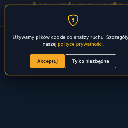
Chorula k. Opola
4 km od autostrady A4
Pon–
Serwis Naczep Spitzer
STRONA 
PHS Magnum
Używamy plików cookie do analizy ruchu. Szczegół
naszej
polityce prywatności
.
Akceptuj
Tylko niezbędne