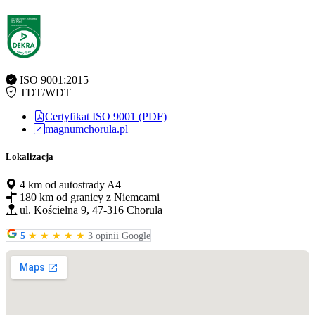
ISO 9001:2015
TDT/WDT
Certyfikat ISO 9001 (PDF)
magnumchorula.pl
Lokalizacja
4 km od autostrady A4
180 km od granicy z Niemcami
ul. Kościelna 9, 47-316 Chorula
5
★
★
★
★
★
3 opinii Google