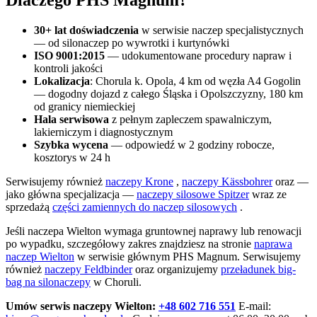
Dlaczego PHS Magnum?
30+ lat doświadczenia
w serwisie naczep specjalistycznych
— od silonaczep po wywrotki i kurtynówki
ISO 9001:2015
— udokumentowane procedury napraw i
kontroli jakości
Lokalizacja
: Chorula k. Opola, 4 km od węzła A4 Gogolin
— dogodny dojazd z całego Śląska i Opolszczyzny, 180 km
od granicy niemieckiej
Hala serwisowa
z pełnym zapleczem spawalniczym,
lakierniczym i diagnostycznym
Szybka wycena
— odpowiedź w 2 godziny robocze,
kosztorys w 24 h
Serwisujemy również
naczepy Krone
,
naczepy Kässbohrer
oraz —
jako główna specjalizacja —
naczepy silosowe Spitzer
wraz ze
sprzedażą
części zamiennych do naczep silosowych
.
Jeśli naczepa Wielton wymaga gruntownej naprawy lub renowacji
po wypadku, szczegółowy zakres znajdziesz na stronie
naprawa
naczep Wielton
w serwisie głównym PHS Magnum. Serwisujemy
również
naczepy Feldbinder
oraz organizujemy
przeładunek big-
bag na silonaczepy
w Choruli.
Umów serwis naczepy Wielton:
+48 602 716 551
E-mail: