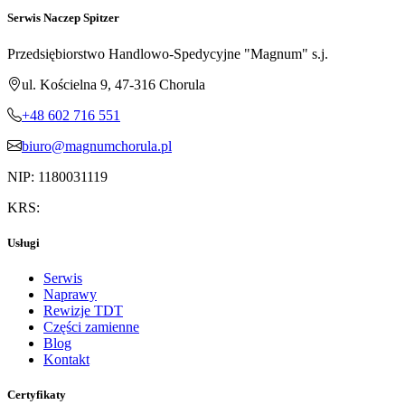
Serwis Naczep Spitzer
Przedsiębiorstwo Handlowo-Spedycyjne "Magnum" s.j.
ul. Kościelna 9, 47-316 Chorula
+48 602 716 551
biuro@magnumchorula.pl
NIP: 1180031119
KRS:
Usługi
Serwis
Naprawy
Rewizje TDT
Części zamienne
Blog
Kontakt
Certyfikaty