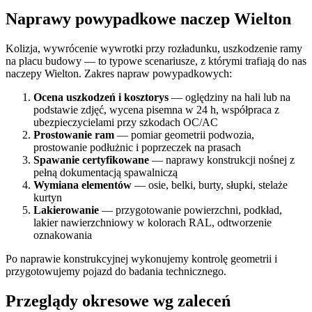
Naprawy powypadkowe naczep Wielton
Kolizja, wywrócenie wywrotki przy rozładunku, uszkodzenie ramy
na placu budowy — to typowe scenariusze, z którymi trafiają do nas
naczepy Wielton. Zakres napraw powypadkowych:
Ocena uszkodzeń i kosztorys
— oględziny na hali lub na
podstawie zdjęć, wycena pisemna w 24 h, współpraca z
ubezpieczycielami przy szkodach OC/AC
Prostowanie ram
— pomiar geometrii podwozia,
prostowanie podłużnic i poprzeczek na prasach
Spawanie certyfikowane
— naprawy konstrukcji nośnej z
pełną dokumentacją spawalniczą
Wymiana elementów
— osie, belki, burty, słupki, stelaże
kurtyn
Lakierowanie
— przygotowanie powierzchni, podkład,
lakier nawierzchniowy w kolorach RAL, odtworzenie
oznakowania
Po naprawie konstrukcyjnej wykonujemy kontrolę geometrii i
przygotowujemy pojazd do badania technicznego.
Przeglądy okresowe wg zaleceń