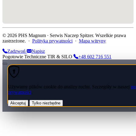
© 2026 PHS Magnum · Serwis Naczep Spitzer. Wszelkie prawa
zastrzeżone. ·
Polityka prywatności
·
Mapa witryny
Zadzwoń
Napisz
Pogotowie Techniczne TIR & SILO
+48 602 716 551
Używamy plików cookie do analizy ruchu. Szczegóły w naszej
po
prywatności
.
Akceptuj
Tylko niezbędne