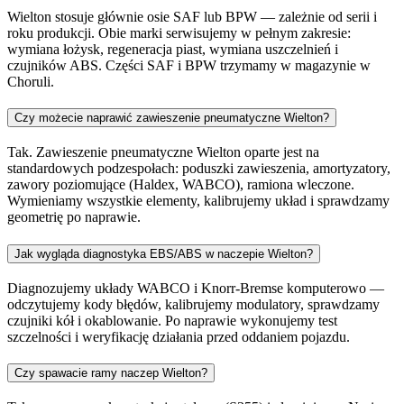
Wielton stosuje głównie osie SAF lub BPW — zależnie od serii i
roku produkcji. Obie marki serwisujemy w pełnym zakresie:
wymiana łożysk, regeneracja piast, wymiana uszczelnień i
czujników ABS. Części SAF i BPW trzymamy w magazynie w
Choruli.
Czy możecie naprawić zawieszenie pneumatyczne Wielton?
Tak. Zawieszenie pneumatyczne Wielton oparte jest na
standardowych podzespołach: poduszki zawieszenia, amortyzatory,
zawory poziomujące (Haldex, WABCO), ramiona wleczone.
Wymieniamy wszystkie elementy, kalibrujemy układ i sprawdzamy
geometrię po naprawie.
Jak wygląda diagnostyka EBS/ABS w naczepie Wielton?
Diagnozujemy układy WABCO i Knorr-Bremse komputerowo —
odczytujemy kody błędów, kalibrujemy modulatory, sprawdzamy
czujniki kół i okablowanie. Po naprawie wykonujemy test
szczelności i weryfikację działania przed oddaniem pojazdu.
Czy spawacie ramy naczep Wielton?