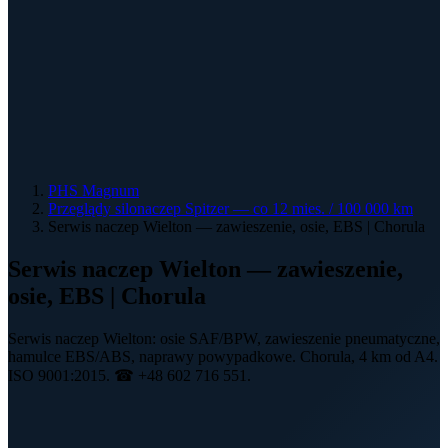
PHS Magnum
Przeglądy silonaczep Spitzer — co 12 mies. / 100 000 km
Serwis naczep Wielton — zawieszenie, osie, EBS | Chorula
Serwis naczep Wielton — zawieszenie,
osie, EBS | Chorula
Serwis naczep Wielton: osie SAF/BPW, zawieszenie pneumatyczne,
hamulce EBS/ABS, naprawy powypadkowe. Chorula, 4 km od A4.
ISO 9001:2015. ☎ +48 602 716 551.