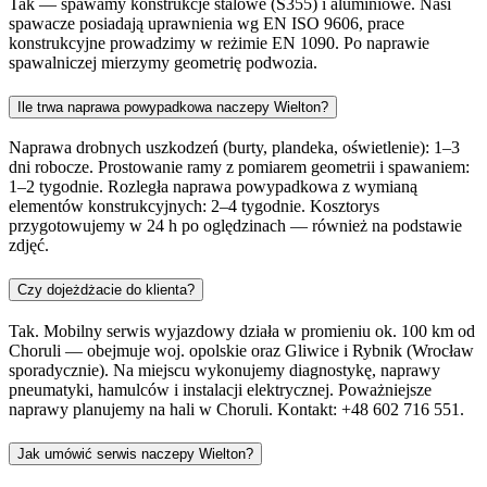
Tak — spawamy konstrukcje stalowe (S355) i aluminiowe. Nasi
spawacze posiadają uprawnienia wg EN ISO 9606, prace
konstrukcyjne prowadzimy w reżimie EN 1090. Po naprawie
spawalniczej mierzymy geometrię podwozia.
Ile trwa naprawa powypadkowa naczepy Wielton?
Naprawa drobnych uszkodzeń (burty, plandeka, oświetlenie): 1–3
dni robocze. Prostowanie ramy z pomiarem geometrii i spawaniem:
1–2 tygodnie. Rozległa naprawa powypadkowa z wymianą
elementów konstrukcyjnych: 2–4 tygodnie. Kosztorys
przygotowujemy w 24 h po oględzinach — również na podstawie
zdjęć.
Czy dojeżdżacie do klienta?
Tak. Mobilny serwis wyjazdowy działa w promieniu ok. 100 km od
Choruli — obejmuje woj. opolskie oraz Gliwice i Rybnik (Wrocław
sporadycznie). Na miejscu wykonujemy diagnostykę, naprawy
pneumatyki, hamulców i instalacji elektrycznej. Poważniejsze
naprawy planujemy na hali w Choruli. Kontakt: +48 602 716 551.
Jak umówić serwis naczepy Wielton?