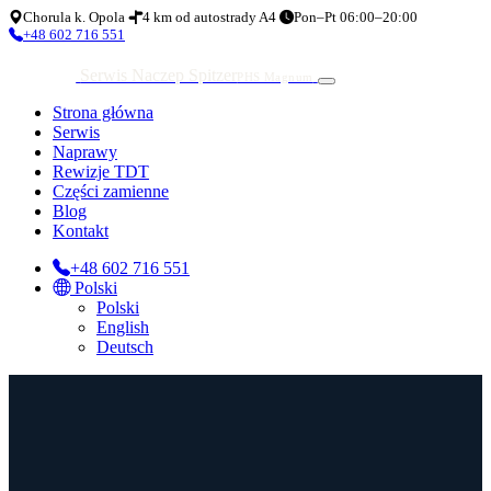
Chorula k. Opola
4 km od autostrady A4
Pon–Pt 06:00–20:00
+48 602 716 551
Serwis Naczep Spitzer
PHS Magnum
Strona główna
Serwis
Naprawy
Rewizje TDT
Części zamienne
Blog
Kontakt
+48 602 716 551
Polski
Polski
English
Deutsch