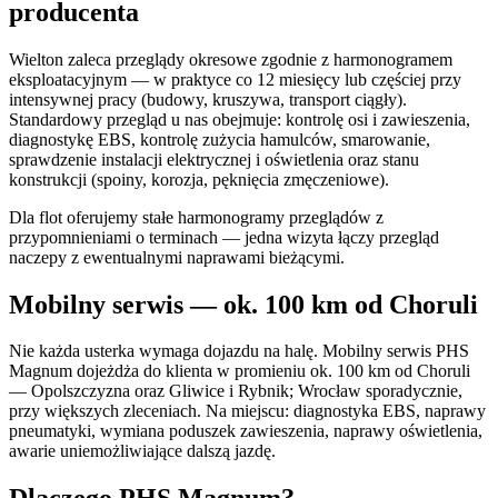
producenta
Wielton zaleca przeglądy okresowe zgodnie z harmonogramem
eksploatacyjnym — w praktyce co 12 miesięcy lub częściej przy
intensywnej pracy (budowy, kruszywa, transport ciągły).
Standardowy przegląd u nas obejmuje: kontrolę osi i zawieszenia,
diagnostykę EBS, kontrolę zużycia hamulców, smarowanie,
sprawdzenie instalacji elektrycznej i oświetlenia oraz stanu
konstrukcji (spoiny, korozja, pęknięcia zmęczeniowe).
Dla flot oferujemy stałe harmonogramy przeglądów z
przypomnieniami o terminach — jedna wizyta łączy przegląd
naczepy z ewentualnymi naprawami bieżącymi.
Mobilny serwis — ok. 100 km od Choruli
Nie każda usterka wymaga dojazdu na halę. Mobilny serwis PHS
Magnum dojeżdża do klienta w promieniu ok. 100 km od Choruli
— Opolszczyzna oraz Gliwice i Rybnik; Wrocław sporadycznie,
przy większych zleceniach. Na miejscu: diagnostyka EBS, naprawy
pneumatyki, wymiana poduszek zawieszenia, naprawy oświetlenia,
awarie uniemożliwiające dalszą jazdę.