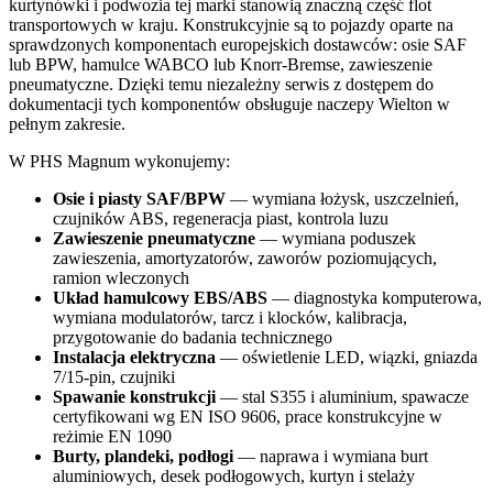
kurtynówki i podwozia tej marki stanowią znaczną część flot
transportowych w kraju. Konstrukcyjnie są to pojazdy oparte na
sprawdzonych komponentach europejskich dostawców: osie SAF
lub BPW, hamulce WABCO lub Knorr-Bremse, zawieszenie
pneumatyczne. Dzięki temu niezależny serwis z dostępem do
dokumentacji tych komponentów obsługuje naczepy Wielton w
pełnym zakresie.
W PHS Magnum wykonujemy:
Osie i piasty SAF/BPW
— wymiana łożysk, uszczelnień,
czujników ABS, regeneracja piast, kontrola luzu
Zawieszenie pneumatyczne
— wymiana poduszek
zawieszenia, amortyzatorów, zaworów poziomujących,
ramion wleczonych
Układ hamulcowy EBS/ABS
— diagnostyka komputerowa,
wymiana modulatorów, tarcz i klocków, kalibracja,
przygotowanie do badania technicznego
Instalacja elektryczna
— oświetlenie LED, wiązki, gniazda
7/15-pin, czujniki
Spawanie konstrukcji
— stal S355 i aluminium, spawacze
certyfikowani wg EN ISO 9606, prace konstrukcyjne w
reżimie EN 1090
Burty, plandeki, podłogi
— naprawa i wymiana burt
aluminiowych, desek podłogowych, kurtyn i stelaży