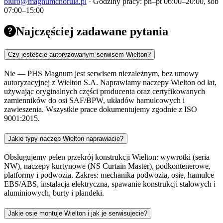
biuro@magnumchorula.pl
· Godziny pracy: pn–pt 06:00–20:00, sob
07:00–15:00
Najczęściej zadawane pytania
Czy jesteście autoryzowanym serwisem Wielton?
Nie — PHS Magnum jest serwisem niezależnym, bez umowy
autoryzacyjnej z Wielton S.A. Naprawiamy naczepy Wielton od lat,
używając oryginalnych części producenta oraz certyfikowanych
zamienników do osi SAF/BPW, układów hamulcowych i
zawieszenia. Wszystkie prace dokumentujemy zgodnie z ISO
9001:2015.
Jakie typy naczep Wielton naprawiacie?
Obsługujemy pełen przekrój konstrukcji Wielton: wywrotki (seria
NW), naczepy kurtynowe (NS Curtain Master), podkontenerowe,
platformy i podwozia. Zakres: mechanika podwozia, osie, hamulce
EBS/ABS, instalacja elektryczna, spawanie konstrukcji stalowych i
aluminiowych, burty i plandeki.
Jakie osie montuje Wielton i jak je serwisujecie?